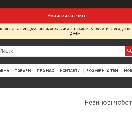
Новинки на сайті
лення та повідомлення, оскільки за її графіком роботи сьогодні 
днем.
ОВНА
ТОВАРИ
ПРО НАС
КОНТАКТИ
РОЗМІРНІ СІТКИ
НО
Резинові чобо