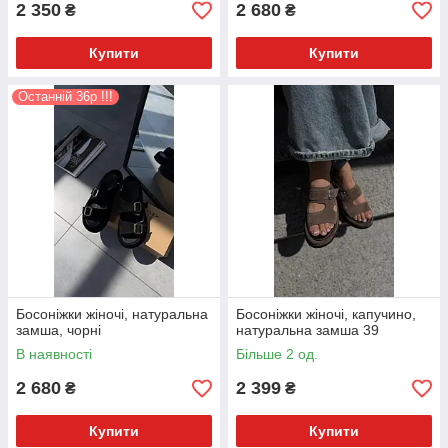
2 350
2 680
₴
₴
Купити
Купити
Останній 36р !!!
Босоніжки жіночі, натуральна
Босоніжки жіночі, капучино,
замша, чорні
натуральна замша 39
В наявності
Більше 2 од.
2 680
2 399
₴
₴
Купити
Купити