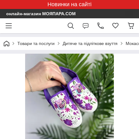
Новинки на сайті
онлайн-магазин МОЯПАРА.COM
Товари та послуги
Дитяче та підліткове взуття
Мокаси