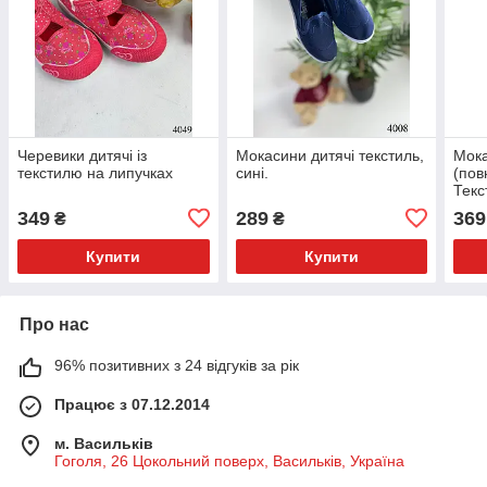
Черевики дитячі із
Мокасини дитячі текстиль,
Мока
текстилю на липучках
сині.
(пов
Текс
22(р
349
289
369
₴
₴
Купити
Купити
Про нас
96% позитивних з 24 відгуків за рік
Працює з 07.12.2014
м. Васильків
Гоголя, 26 Цокольний поверх, Васильків, Україна