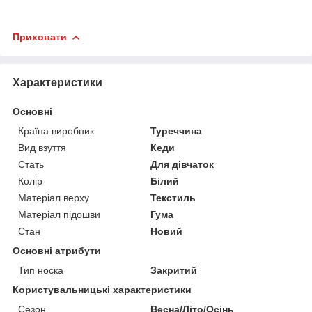
Приховати
Характеристики
Основні
Країна виробник
Туреччина
Вид взуття
Кеди
Стать
Для дівчаток
Колір
Білий
Матеріал верху
Текстиль
Матеріал підошви
Гума
Стан
Новий
Основні атрибути
Тип носка
Закритий
Користувальницькі характеристики
Сезон
Весна/Літо/Осінь