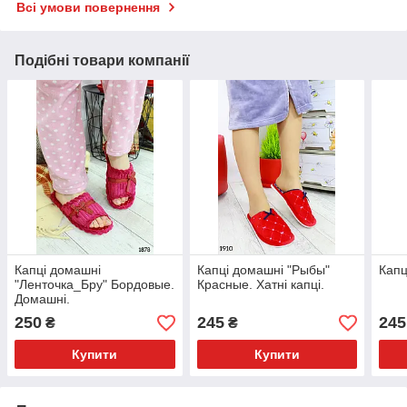
Всі умови повернення
Подібні товари компанії
Капці домашні
Капці домашні "Рыбы"
Капц
"Ленточка_Бру" Бордовые.
Красные. Хатні капці.
Домашні.
250
245
245
₴
₴
Купити
Купити