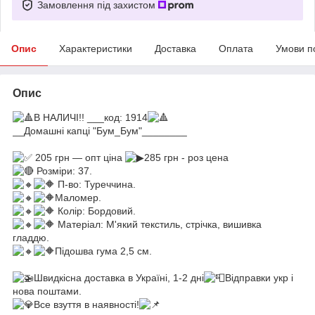
Замовлення під захистом
Опис
Характеристики
Доставка
Оплата
Умови п
Опис
В НАЛИЧІ!! ___код: 1914
__Домашні капці "Бум_Бум"________
205 грн — опт ціна
285 грн - роз цена
Розміри: 37.
П-во: Туреччина.
Маломер.
Колір: Бордовий.
Матеріал: М'який текстиль, стрічка, вишивка
гладдю.
Підошва гума 2,5 см.
Швидкісна доставка в Україні, 1-2 дні
Відправки укр і
нова поштами.
Все взуття в наявності!