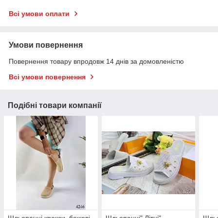
Всі умови оплати
Умови повернення
Повернення товару впродовж 14 днів за домовленістю
Всі умови повернення
Подібні товари компанії
Шльопанці крокси, бежеві
Шльопанці" Літні".
Шльо