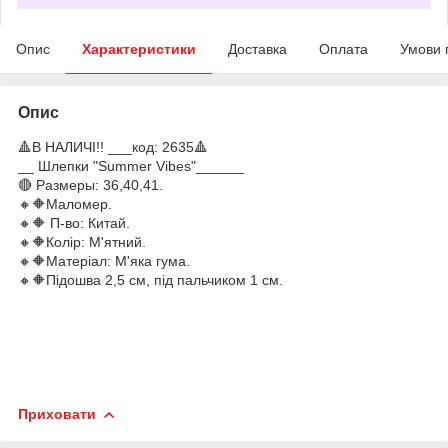
Опис
Характеристики
Доставка
Оплата
Умови 
Опис
🔺В НАЛИЧІ!! ___код: 2635🔺
__ Шлепки "Summer Vibes"______
🔴 Размеры: 36,40,41.
🔸🔶Маломер.
🔸🔶 П-во: Китай.
🔸🔶Колір: М'ятний.
🔸🔶Матеріал: М'яка гума.
🔸🔶Підошва 2,5 см, під пальчиком 1 см.
Приховати