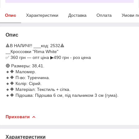
Опис
Характеристики
Доставка
Оплата
Умови п
Опис
🔺В НАЛИЧІ!! ___код: 2532🔺
__Кроссовки "Rima White"
✅ 360 грн — опт ціна ▶490 грн - роз цена
🔴 Размеры: 38,41.
🔸🔶 Маломер.
🔸🔶 П-во: Туреччина.
🔸🔶 Колір: Сірий.
🔸🔶 Матеріал: Текстиль + сітка.
🔸🔶 Підошва: Підошва 6 см, під пальчиком 3 см (гума).
Приховати
Характеристики