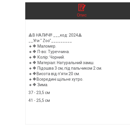
Опис
🔺В НАЛИЧІ!! ___код: 2024🔺
__Уги " Zoo"_________
🔸🔶 Маломер.
🔸🔶 П-во: Туреччина.
🔸🔶 Колір: Чорний.
🔸🔶 Матеріал: Натуральний замш.
🔸🔶 Підошва 3 см, під пальчиком 2 см.
🔸🔶Висота від п'яти 20 см.
🔸🔶Всередині щільне хутро.
🔸🔶 Зима.
37 - 23,5 см
41 - 25,5 см