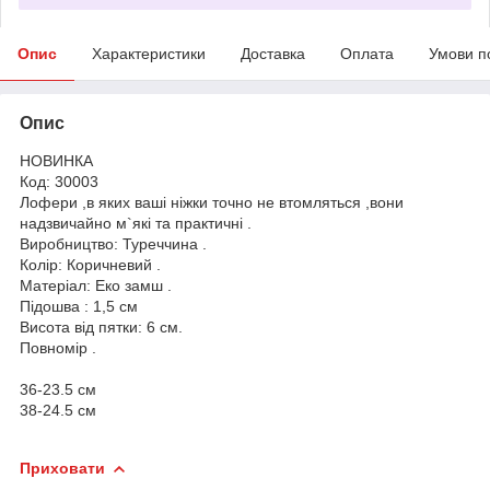
Опис
Характеристики
Доставка
Оплата
Умови п
Опис
НОВИНКА
Код: 30003
Лофери ,в яких ваші ніжки точно не втомляться ,вони
надзвичайно м`які та практичні .
Виробництво: Туреччина .
Колір: Коричневий .
Матеріал: Еко замш .
Підошва : 1,5 см
Висота від пятки: 6 см.
Повномір .
36-23.5 см
38-24.5 см
Приховати