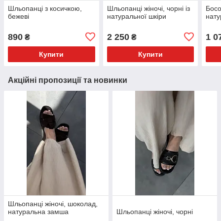
Шльопанці з косичкою,
Шльопанці жіночі, чорні із
Босо
бежеві
натуральної шкіри
нату
890
2 250
1 0
₴
₴
Купити
Купити
Акційні пропозиції та новинки
Шльопанці жіночі, шоколад,
натуральна замша
Шльопанці жіночі, чорні