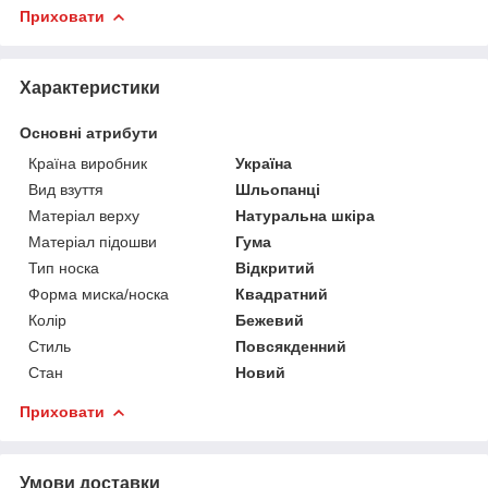
Приховати
Характеристики
Основні атрибути
Країна виробник
Україна
Вид взуття
Шльопанці
Матеріал верху
Натуральна шкіра
Матеріал підошви
Гума
Тип носка
Відкритий
Форма миска/носка
Квадратний
Колір
Бежевий
Стиль
Повсякденний
Стан
Новий
Приховати
Умови доставки