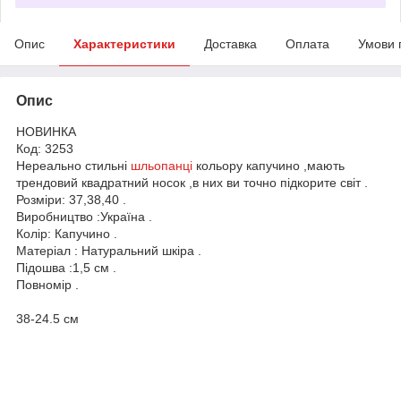
Опис
Характеристики
Доставка
Оплата
Умови 
Опис
НОВИНКА
Код: 3253
Нереально стильні
шльопанці
кольору капучино ,мають
трендовий квадратний носок ,в них ви точно підкорите світ .
Розміри: 37,38,40 .
Виробництво :Україна .
Колір: Капучино .
Матеріал : Натуральний шкіра .
Підошва :1,5 см .
Повномір .
38-24.5 см