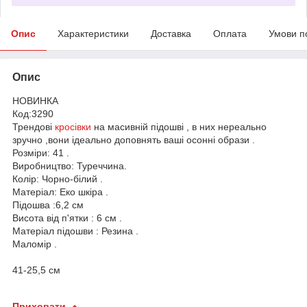
Опис
Характеристики
Доставка
Оплата
Умови п
Опис
НОВИНКА
Код:3290
Трендові
кросівки
на масивній підошві , в них нереально
зручно ,вони ідеально доповнять ваші осонні образи .
Розміри: 41 .
Виробництво: Туреччина.
Колір: Чорно-білий .
Матеріал: Еко шкіра .
Підошва :6,2 см
Висота від п'ятки : 6 см .
Матеріал підошви : Резина .
Маломір .
41-25,5 см
Приховати