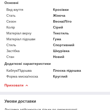
Основні
Вид взуття
Кросівки
Стать
Жіноча
Сезон
Весна/Літо
Колір
Сірий
Матеріал верху
Текстиль
Матеріал підошви
Гума
Стиль
Спортивний
Застібка
Шнурівка
Стан
Новий
Додаткові характеристики
Каблук/Підошва
Плоска підошва
Форма миска/носка
Круглий
Приховати
Умови доставки
Доставка здійснюється тільки по передоплаті.