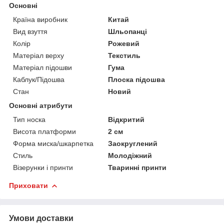
Основні
Країна виробник
Китай
Вид взуття
Шльопанці
Колір
Рожевий
Матеріал верху
Текстиль
Матеріал підошви
Гума
Каблук/Підошва
Плоска підошва
Стан
Новий
Основні атрибути
Тип носка
Відкритий
Висота платформи
2 см
Форма миска/шкарпетка
Заокруглений
Стиль
Молодіжний
Візерунки і принти
Тваринні принти
Приховати
Умови доставки