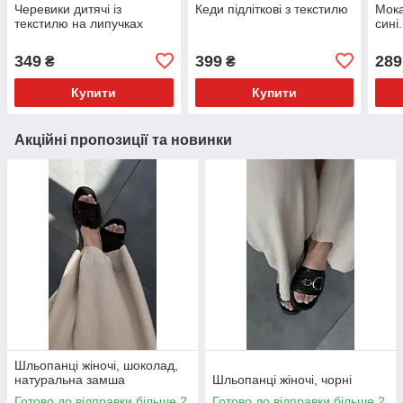
Черевики дитячі із
Кеди підліткові з текстилю
Мока
текстилю на липучках
сині.
349
399
289
₴
₴
Купити
Купити
Акційні пропозиції та новинки
Шльопанці жіночі, шоколад,
натуральна замша
Шльопанці жіночі, чорні
Готово до відправки більше 2
Готово до відправки більше 2