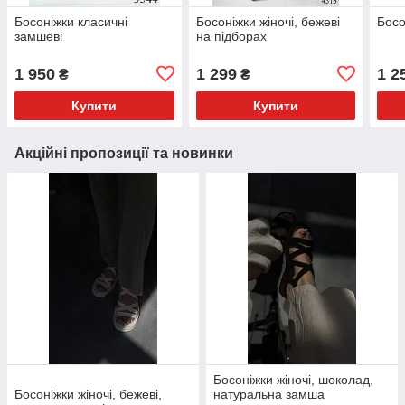
Босоніжки класичні
Босоніжки жіночі, бежеві
Босо
замшеві
на підборах
1 950
1 299
1 2
₴
₴
Купити
Купити
Акційні пропозиції та новинки
Босоніжки жіночі, шоколад,
Босоніжки жіночі, бежеві,
натуральна замша