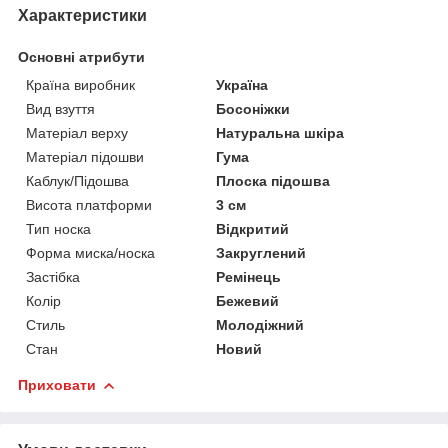
Характеристики
Основні атрибути
Країна виробник
Україна
Вид взуття
Босоніжки
Матеріал верху
Натуральна шкіра
Матеріал підошви
Гума
Каблук/Підошва
Плоска підошва
Висота платформи
3 см
Тип носка
Відкритий
Форма миска/носка
Закруглений
Застібка
Ремінець
Колір
Бежевий
Стиль
Молодіжний
Стан
Новий
Приховати