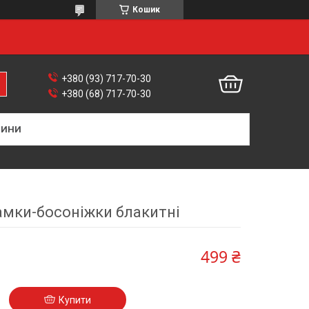
Кошик
+380 (93) 717-70-30
+380 (68) 717-70-30
ВИНИ
амки-босоніжки блакитні
499 ₴
Купити