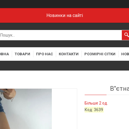
Новинки на сайті
ОВНА
ТОВАРИ
ПРО НАС
КОНТАКТИ
РОЗМІРНІ СІТКИ
НО
В"єтн
Більше 2 од.
Код:
3639