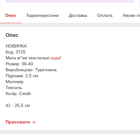
Опис
Характеристики
Доставка
Оплата
Умови п
Опис
НОВИНКА
Код: 3725
Мега м"які текстильні
кеди
!
Розмір: 36-40.
Виробництво: Туреччина.
Підошва: 2,5 см.
Маломір.
Тексиль.
Колір: Синій.
41 - 25,5 см
Приховати