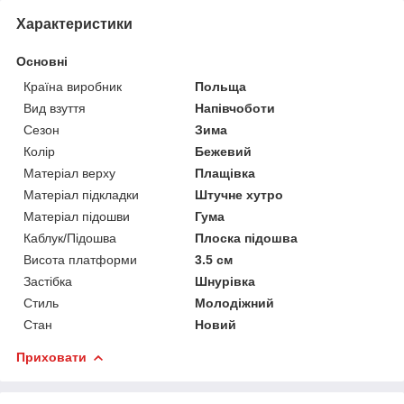
Характеристики
Основні
Країна виробник
Польща
Вид взуття
Напівчоботи
Сезон
Зима
Колір
Бежевий
Матеріал верху
Плащівка
Матеріал підкладки
Штучне хутро
Матеріал підошви
Гума
Каблук/Підошва
Плоска підошва
Висота платформи
3.5 см
Застібка
Шнурівка
Стиль
Молодіжний
Стан
Новий
Приховати