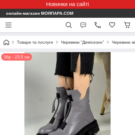
Новинки на сайті
онлайн-магазин МОЯПАРА.COM
Товари та послуги
Черевики "Демісезон"
Черевики жі
36р - 23,5 см