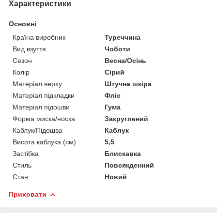
Характеристики
Основні
Країна виробник
Туреччина
Вид взуття
Чоботи
Сезон
Весна/Осінь
Колір
Сірий
Матеріал верху
Штучна шкіра
Матеріал підкладки
Фліс
Матеріал підошви
Гума
Форма миска/носка
Закруглений
Каблук/Підошва
Каблук
Висота каблука (см)
5,5
Застібка
Блискавка
Стиль
Повсякденний
Стан
Новий
Приховати