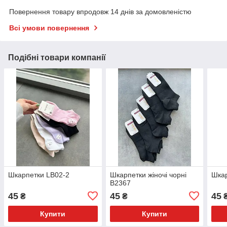
Повернення товару впродовж 14 днів за домовленістю
Всі умови повернення
Подібні товари компанії
Шкарпетки LB02-2
Шкарпетки жіночі чорні
Шкар
В2367
45
45
45
₴
₴
Купити
Купити