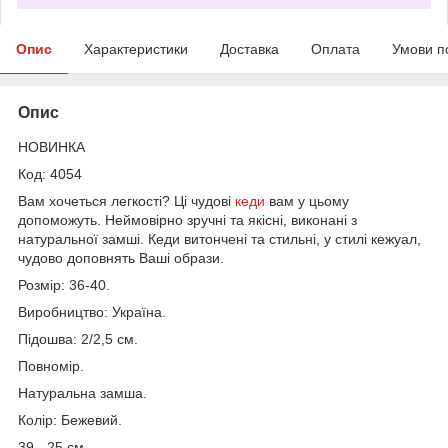
Опис
Характеристики
Доставка
Оплата
Умови п
Опис
НОВИНКА
Код: 4054
Вам хочеться легкості? Ці чудові
кеди
вам у цьому
допоможуть. Неймовірно зручні та якісні, виконані з
натуральної замші. Кеди витончені та стильні, у стилі кежуал,
чудово доповнять Ваші образи.
Розмір: 36-40.
Виробництво: Україна.
Підошва: 2/2,5 см.
Повномір.
Натуральна замша.
Колір: Бежевий.
39 - 25 см