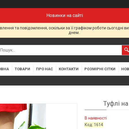
Новинки на сайті
лення та повідомлення, оскільки за її графіком роботи сьогодні 
днем.
ОВНА
ТОВАРИ
ПРО НАС
КОНТАКТИ
РОЗМІРНІ СІТКИ
НО
Туфлі на
В наявності
Код:
1614