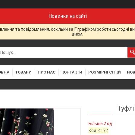
Новинки на сайті
лення та повідомлення, оскільки за її графіком роботи сьогодні 
днем.
ОВНА
ТОВАРИ
ПРО НАС
КОНТАКТИ
РОЗМІРНІ СІТКИ
НО
Туфлі
Більше 2 од.
Код:
4172