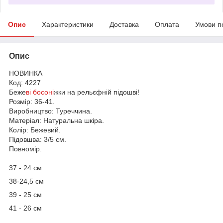
Опис
Характеристики
Доставка
Оплата
Умови п
Опис
НОВИНКА
Код: 4227
Беже
ві босоні
жки на рельєфній підошві!
Розмір: 36-41.
Виробництво: Туреччина.
Матеріал: Натуральна шкіра.
Колір: Бежевий.
Підовшва: 3/5 см.
Повномір.
37 - 24 см
38-24,5 см
39 - 25 см
41 - 26 см