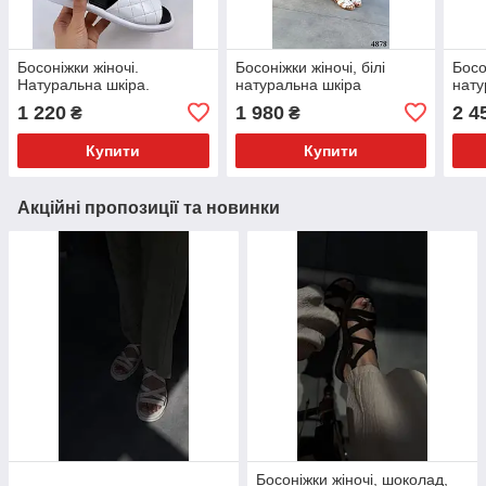
Босоніжки жіночі.
Босоніжки жіночі, білі
Босо
Натуральна шкіра.
натуральна шкіра
нату
1 220
1 980
2 4
₴
₴
Купити
Купити
Акційні пропозиції та новинки
Босоніжки жіночі, шоколад,