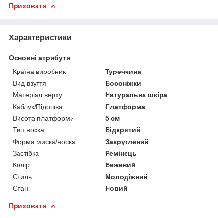
Приховати
Характеристики
Основні атрибути
Країна виробник
Туреччина
Вид взуття
Босоніжки
Матеріал верху
Натуральна шкіра
Каблук/Підошва
Платформа
Висота платформи
5 см
Тип носка
Відкритий
Форма миска/носка
Закруглений
Застібка
Ремінець
Колір
Бежевий
Стиль
Молодіжний
Стан
Новий
Приховати