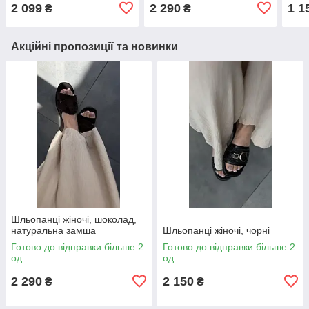
2 099
2 290
1 1
₴
₴
Акційні пропозиції та новинки
Шльопанці жіночі, шоколад,
натуральна замша
Шльопанці жіночі, чорні
Готово до відправки більше 2
Готово до відправки більше 2
од.
од.
2 290
2 150
₴
₴