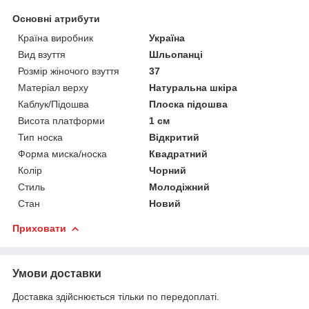
Основні атрибути
Країна виробник
Україна
Вид взуття
Шльопанці
Розмір жіночого взуття
37
Матеріал верху
Натуральна шкіра
Каблук/Підошва
Плоска підошва
Висота платформи
1 см
Тип носка
Відкритий
Форма миска/носка
Квадратний
Колір
Чорний
Стиль
Молодіжний
Стан
Новий
Приховати
Умови доставки
Доставка здійснюється тільки по передоплаті.