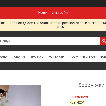
Новинки на сайті
лення та повідомлення, оскільки за її графіком роботи сьогодні 
днем.
ОВНА
ТОВАРИ
ПРО НАС
КОНТАКТИ
РОЗМІРНІ СІТКИ
НО
Босоніжки 
В наявності
Код:
4251