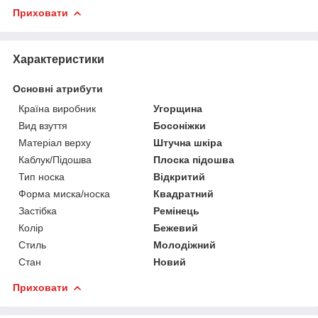
Приховати
Характеристики
Основні атрибути
Країна виробник
Угорщина
Вид взуття
Босоніжки
Матеріал верху
Штучна шкіра
Каблук/Підошва
Плоска підошва
Тип носка
Відкритий
Форма миска/носка
Квадратний
Застібка
Ремінець
Колір
Бежевий
Стиль
Молодіжний
Стан
Новий
Приховати