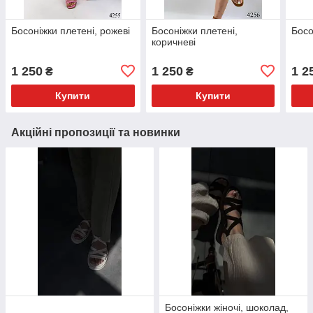
Босоніжки плетені, рожеві
Босоніжки плетені,
Босо
коричневі
1 250
1 250
1 2
₴
₴
Купити
Купити
Акційні пропозиції та новинки
Босоніжки жіночі, шоколад,