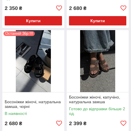
2 350
2 680
₴
₴
Купити
Купити
Останній 36р !!!
Босоніжки жіночі, капучіно,
Босоніжки жіночі, натуральна
натуральна замша
замша, чорні
Готово до відправки більше 2
В наявності
од.
2 680
2 399
₴
₴