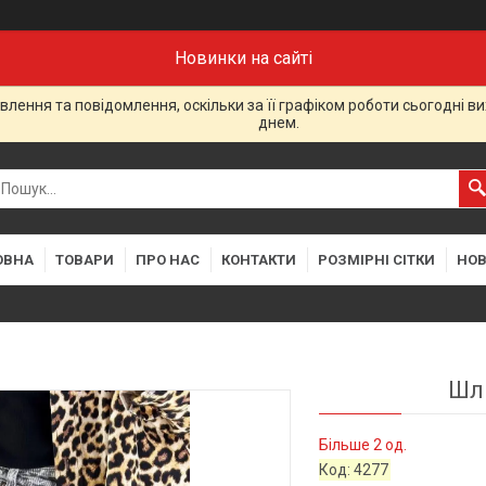
Новинки на сайті
лення та повідомлення, оскільки за її графіком роботи сьогодні 
днем.
ОВНА
ТОВАРИ
ПРО НАС
КОНТАКТИ
РОЗМІРНІ СІТКИ
НО
Шль
Більше 2 од.
Код:
4277