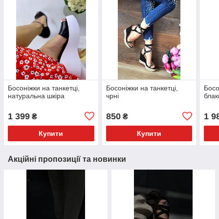
Босоніжки на танкетці,
Босоніжки на танкетці,
Босо
натуральна шкіра
чрні
блак
1 399
850
1 9
₴
₴
Купити
Купити
Акційні пропозиції та новинки