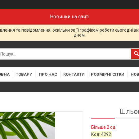
Новинки на сайті
лення та повідомлення, оскільки за її графіком роботи сьогодні 
днем.
ОВНА
ТОВАРИ
ПРО НАС
КОНТАКТИ
РОЗМІРНІ СІТКИ
НО
Шльоп
Більше 2 од.
Код:
4292