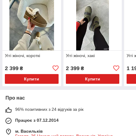
Уггі жіночі, короткі
Уггі жіночі, хакі
Уггі 
2 399
2 399
1 1
₴
₴
Купити
Купити
Про нас
96% позитивних з 24 відгуків за рік
Працює з 07.12.2014
м. Васильків
Гоголя, 26 Цокольний поверх, Васильків, Україна