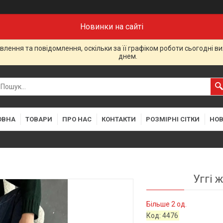
Новинки на сайті
лення та повідомлення, оскільки за її графіком роботи сьогодні 
днем.
ОВНА
ТОВАРИ
ПРО НАС
КОНТАКТИ
РОЗМІРНІ СІТКИ
НО
Уггі 
Більше 2 од.
Код:
4476