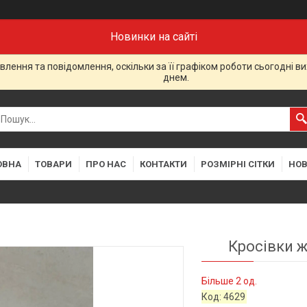
Новинки на сайті
лення та повідомлення, оскільки за її графіком роботи сьогодні 
днем.
ОВНА
ТОВАРИ
ПРО НАС
КОНТАКТИ
РОЗМІРНІ СІТКИ
НО
Кросівки ж
Більше 2 од.
Код:
4629