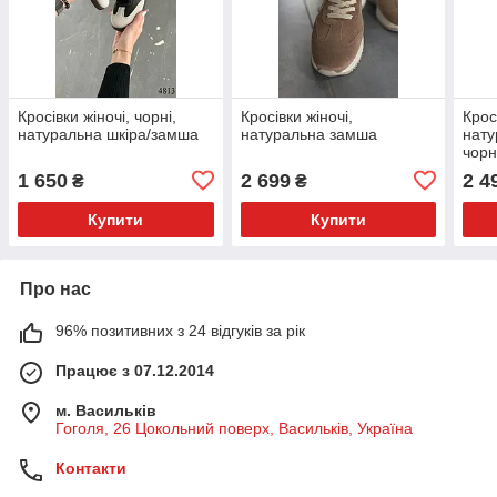
Кросівки жіночі, чорні,
Кросівки жіночі,
Крос
натуральна шкіра/замша
натуральна замша
нату
чорн
1 650
2 699
2 4
₴
₴
Купити
Купити
Про нас
96% позитивних з 24 відгуків за рік
Працює з 07.12.2014
м. Васильків
Гоголя, 26 Цокольний поверх, Васильків, Україна
Контакти