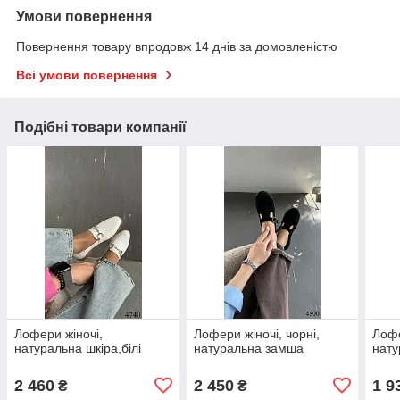
Умови повернення
Повернення товару впродовж 14 днів за домовленістю
Всі умови повернення
Подібні товари компанії
Лофери жіночі,
Лофери жіночі, чорні,
Лофе
натуральна шкіра,білі
натуральна замша
нату
2 460
2 450
1 9
₴
₴