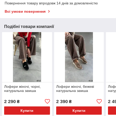
Повернення товару впродовж 14 днів за домовленістю
Всі умови повернення
Подібні товари компанії
Лофери жіночі, чорні,
Лофери жіночі, бежеві
Лофе
натуральна замша
натуральна замша
нату
2 290
2 390
2 4
₴
₴
Купити
Купити