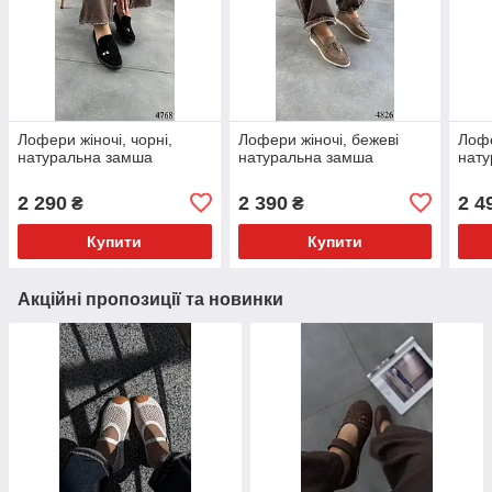
Лофери жіночі, чорні,
Лофери жіночі, бежеві
Лофе
натуральна замша
натуральна замша
нату
2 290
2 390
2 4
₴
₴
Купити
Купити
Акційні пропозиції та новинки