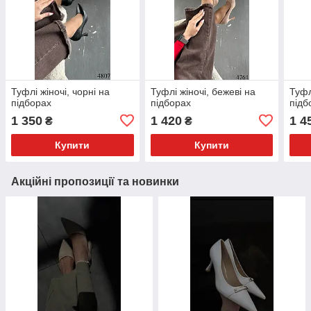
Туфлі жіночі, чорні на
Туфлі жіночі, бежеві на
Туфл
підборах
підборах
підб
1 350
1 420
1 4
₴
₴
Купити
Купити
Акційні пропозиції та новинки