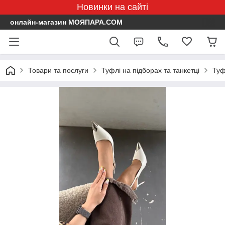
Новинки на сайті
онлайн-магазин МОЯПАРА.COM
Товари та послуги
Туфлі на підборах та танкетці
Туф