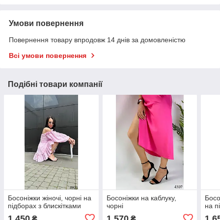
Умови повернення
Повернення товару впродовж 14 днів за домовленістю
Всі умови повернення
Подібні товари компанії
Босоніжки жіночі, чорні на
Босоніжки на каблуку,
Босо
підборах з блискітками
чорні
на п
1 450
1 570
1 6
₴
₴