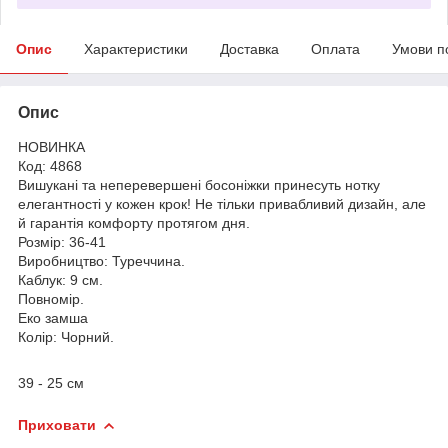
Опис
Характеристики
Доставка
Оплата
Умови п
Опис
НОВИНКА
Код: 4868
Вишукані та неперевершені босоніжки принесуть нотку
елегантності у кожен крок! Не тільки привабливий дизайн, але
й гарантія комфорту протягом дня.
Розмір: 36-41
Виробництво: Туреччина.
Каблук: 9 см.
Повномір.
Еко замша
Колір: Чорний.
39 - 25 см
Приховати