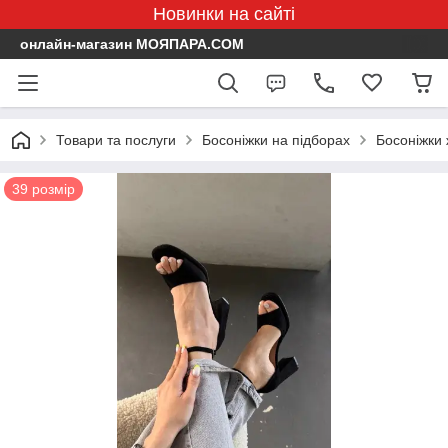
Новинки на сайті
онлайн-магазин МОЯПАРА.COM
Товари та послуги
Босоніжки на підборах
Босоніжки 
39 розмір