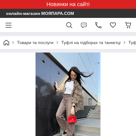
Новинки на сайті
онлайн-магазин МОЯПАРА.COM
Товари та послуги
Туфлі на підборах та танкетці
Туф