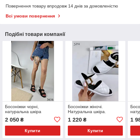
Повернення товару впродовж 14 днів за домовленістю
Всі умови повернення
Подібні товари компанії
Босоніжки чорні,
Босоніжки жіночі.
Босо
натуральна шкіра
Натуральна шкіра.
нату
2 050
1 220
1 9
₴
₴
Купити
Купити