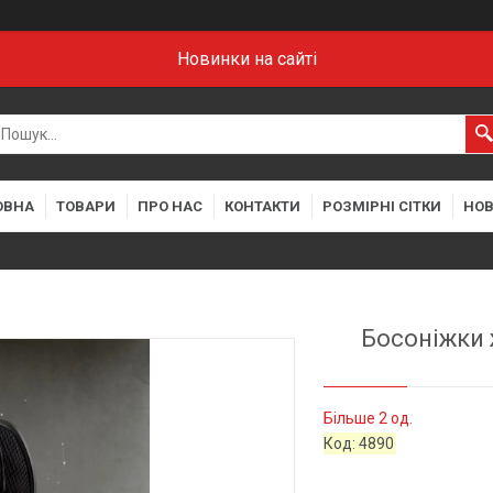
Новинки на сайті
ОВНА
ТОВАРИ
ПРО НАС
КОНТАКТИ
РОЗМІРНІ СІТКИ
НО
Босоніжки ж
Більше 2 од.
Код:
4890