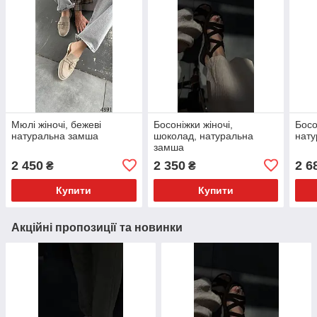
Мюлі жіночі, бежеві
Босоніжки жіночі,
Босо
натуральна замша
шоколад, натуральна
нату
замша
2 450
2 350
2 6
₴
₴
Купити
Купити
Акційні пропозиції та новинки