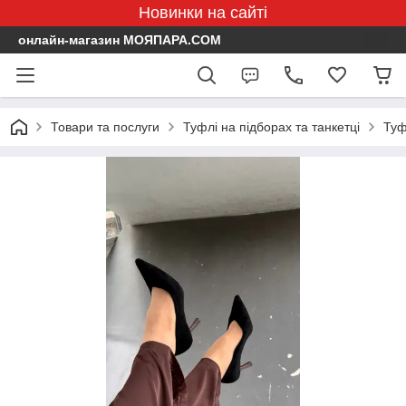
Новинки на сайті
онлайн-магазин МОЯПАРА.COM
Товари та послуги
Туфлі на підборах та танкетці
Туф