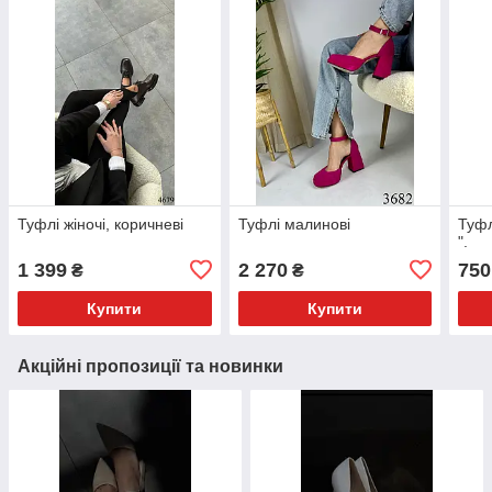
Туфлі жіночі, коричневі
Туфлі малинові
Туфл
".
1 399
2 270
750
₴
₴
Купити
Купити
Акційні пропозиції та новинки