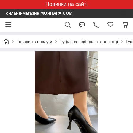
Новинки на сайті
онлайн-магазин МОЯПАРА.COM
Товари та послуги
Туфлі на підборах та танкетці
Туф