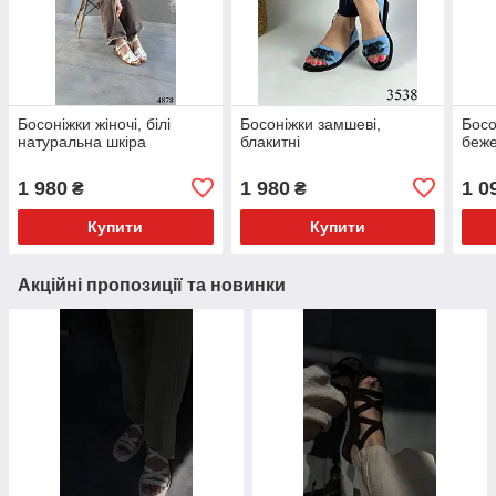
Босоніжки жіночі, білі
Босоніжки замшеві,
Босо
натуральна шкіра
блакитні
беже
1 980
1 980
1 0
₴
₴
Купити
Купити
Акційні пропозиції та новинки