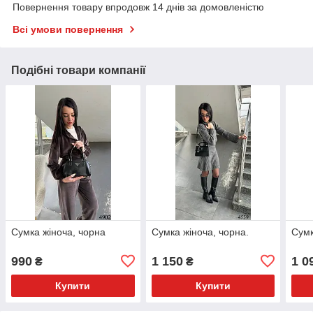
Повернення товару впродовж 14 днів за домовленістю
Всі умови повернення
Подібні товари компанії
Сумка жіноча, чорна
Сумка жіноча, чорна.
Сумк
990
1 150
1 0
₴
₴
Купити
Купити