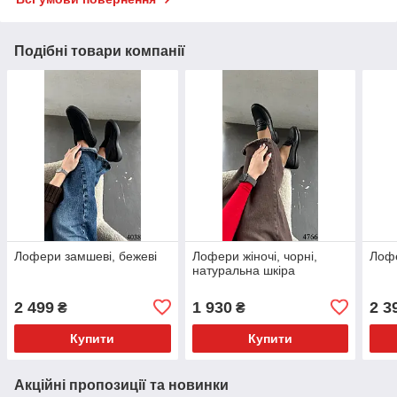
Подібні товари компанії
Лофери замшеві, бежеві
Лофери жіночі, чорні,
Лофе
натуральна шкіра
2 499
1 930
2 3
₴
₴
Купити
Купити
Акційні пропозиції та новинки