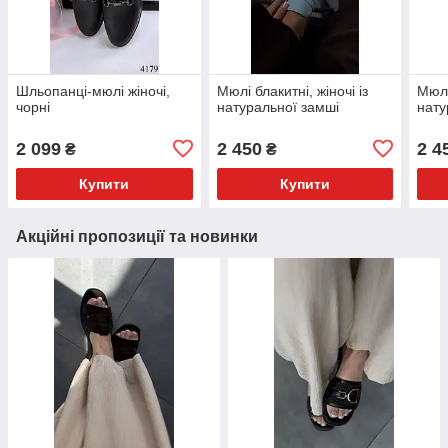
Шльопанці-мюлі жіночі,
Мюлі блакитні, жіночі із
Мюлі
чорні
натуральної замші
нату
2 099
2 450
2 4
₴
₴
Купити
Купити
Акційні пропозиції та новинки