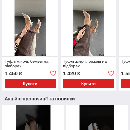
Туфлі жіночі, бежеві на
Туфлі жіночі, бежеві на
Туфл
підборах
підборах
1 450
1 420
1 5
₴
₴
Купити
Купити
Акційні пропозиції та новинки