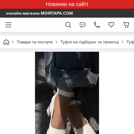
Новинки на сайті
онлайн-магазин МОЯПАРА.COM
Товари та послуги
Туфлі на підборах та танкетці
Туфл