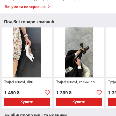
Всі умови повернення
Подібні товари компанії
Туфлі жіночі, білі
Туфлі жіночі, коричневі
Туфлі
1 450
1 399
1 3
₴
₴
Купити
Купити
Акційні пропозиції та новинки