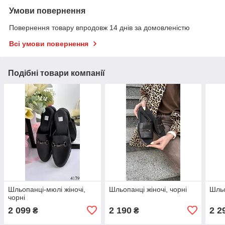
Умови повернення
Повернення товару впродовж 14 днів за домовленістю
Всі умови повернення
Подібні товари компанії
Шльопанці-мюлі жіночі,
Шльопанці жіночі, чорні
Шльо
чорні
2 099
2 190
2 2
₴
₴